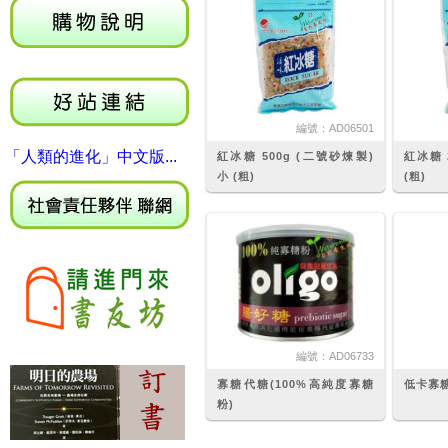
編號：
AD06501
「人類的進化」中文版...
紅冰糖 500g (二號砂煉製)
紅冰糖 
小 (粗)
(粗)
編號：
AD06733
寡糖代糖(100%高純度寡糖
低卡寡糖 
粉)