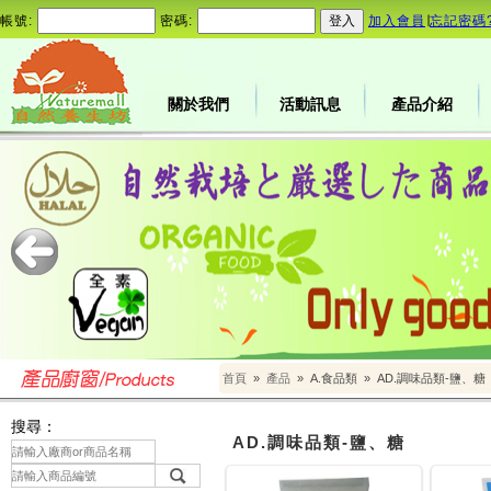
帳號:
密碼:
加入會員
∣
忘記密碼
關於我們
活動訊息
產品介紹
首頁
»
產品
»
A.食品類
»
AD.調味品類-鹽、糖
搜尋：
AD.調味品類-鹽、糖