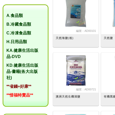
A.食品類
B.冷藏食品類
編號：
AD00101
C.冷凍食品類
天然海鹽(粗)
天然鹽
H.日用品類
KA.健康生活出版
品-DVD
KD.健康生活出版
品-書籍(各大出版
社)
**省錢+好康**
編號：
AD00721
**惜福特賣品**
澳洲天然生機湖鹽
有機黑