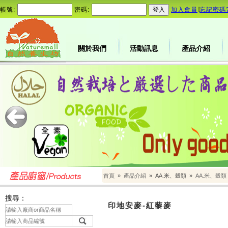
帳號:
密碼:
加入會員
∣
忘記密碼
關於我們
活動訊息
產品介紹
首頁
»
產品介紹
»
AA.米、穀類
»
AA.米、穀類
搜尋：
印地安麥-紅藜麥