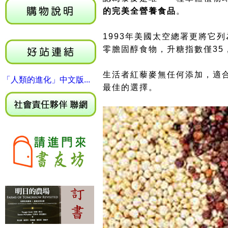
的完美全營養食品
。
1993年美國太空總署更將它
零膽固醇食物，升糖指數僅35
生活者紅藜麥無任何添加
，
適
「人類的進化」中文版...
最佳的選擇。