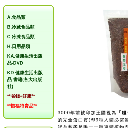
A.食品類
B.冷藏食品類
C.冷凍食品類
H.日用品類
KA.健康生活出版
品-DVD
KD.健康生活出版
品-書籍(各大出版
社)
**省錢+好康**
**惜福特賣品**
3000年前被印加王國視為
「糧
的完全蛋白質(即9種人體必需
認為藜麥是唯一一種單體植物