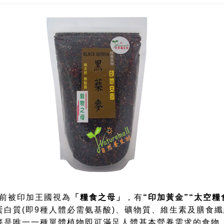
年前被印加王國視為
「糧食之母」
，有
“印加黃金”“太空糧
蛋白質(即9種人體必需氨基酸)、礦物質、維生素及膳食纖維
麥是唯一一種單體植物即可滿足人體基本營養需求的食物