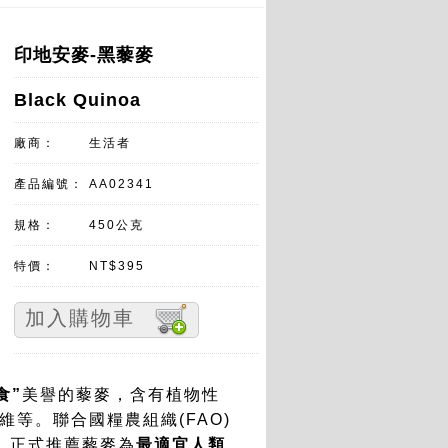
印地安麥-黑藜麥
Black Quinoa
廠商：
生活者
產品編號：
AA02341
規格：
450公克
特價：
NT$395
加入購物車
食”
美譽的藜麥，含有植物性
等。聯合國糧農組織(FAO)
，正式推薦藜麥為
最適宜人類