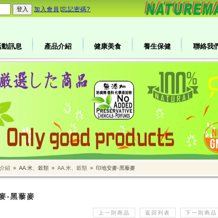
加入會員
∣
忘記密碼?
活動訊息
產品介紹
健康美食
養生保健
聯絡我
介紹
»
AA.米、穀類
»
AA.米、穀類
»
印地安麥-黑藜麥
麥-黑藜麥
上一則商品
返回列表
下一則商品