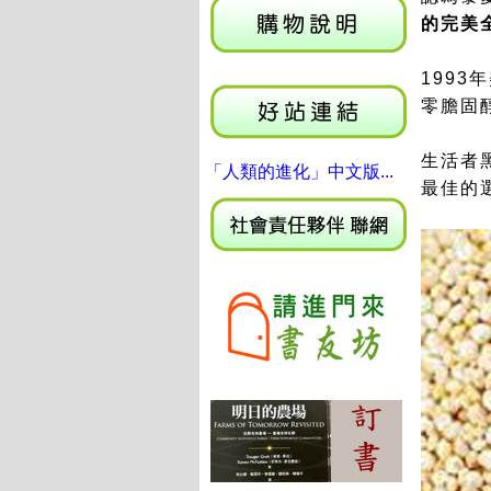
的完美
199
零膽固
生活者
「人類的進化」中文版...
最佳的