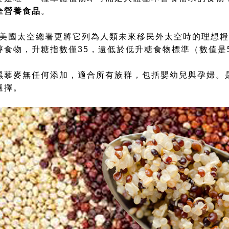
全營養食品
。
3年美國太空總署更將它列為人類未來移民外太空時的理想
醇食物，升糖指數僅35，遠低於低升糖食物標準（數值是5
黑藜麥無任何添加
，
適合所有族群，包括嬰幼兒與孕婦。
選擇。