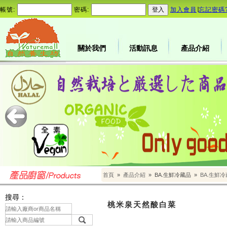
帳號:
密碼:
加入會員
∣
忘記密碼
關於我們
活動訊息
產品介紹
首頁
»
產品介紹
»
BA.生鮮冷藏品
»
BA.生鮮
搜尋：
桃米泉天然酸白菜