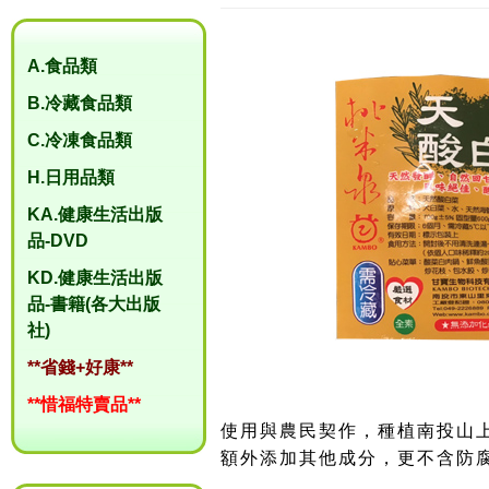
A.食品類
B.冷藏食品類
C.冷凍食品類
H.日用品類
KA.健康生活出版
品-DVD
KD.健康生活出版
品-書籍(各大出版
社)
**省錢+好康**
**惜福特賣品**
使用與農民契作，種植南投山
額外添加其他成分，更不含防