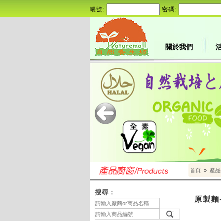
帳號:
密碼:
關於我們
首頁
»
產品
搜尋：
原製麵