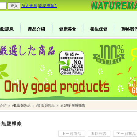
加入會員
∣
忘記密碼?
活動訊息
產品介紹
健康美食
養生保健
聯絡我
介紹
»
AB.穀類製品
»
AB.穀類製品
»
原製麵-無鹽麵條
-無鹽麵條
上一則商品
返回列表
下一則商品