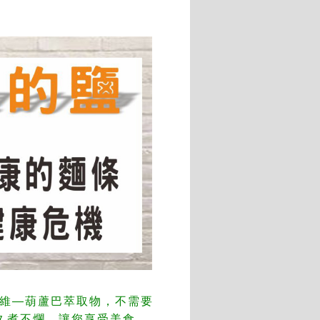
維—葫蘆巴萃取物，不需要
久煮不爛，讓您享受美食