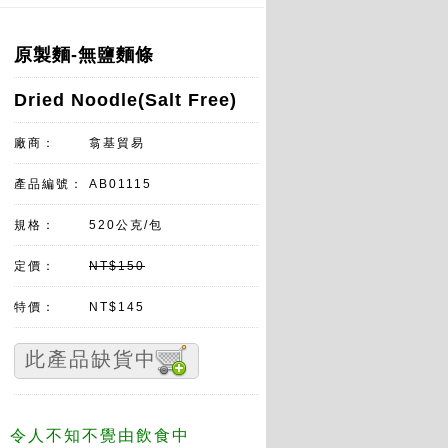
原製麵-無鹽麵條
Dried Noodle(Salt Free)
廠商：
翕基貿易
產品編號：
AB01115
規格：
520公克/包
定價：
NT$150
特價：
NT$145
此產品缺貨中
。令人不知不覺由飲食中