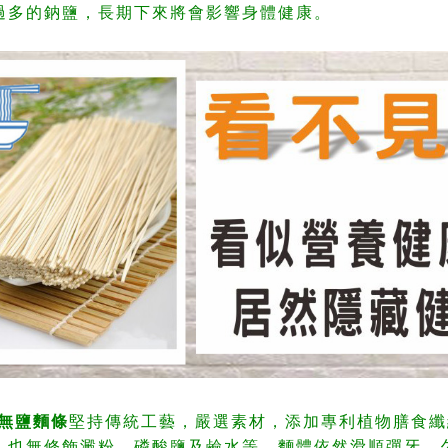
過多的鈉鹽，長期下來將會影響身體健康。
-無鹽麵條
堅持傳統工藝，嚴選素材，添加專利植物膳食纖
，也無修飾澱粉、磷酸鹽及鹼水等，麵體依然滑順彈牙，