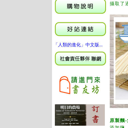
攝取了
「人類的進化」中文版...
原製麵
添加鹽