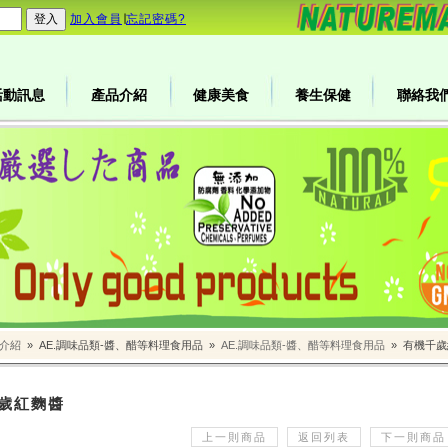
加入會員
∣
忘記密碼?
活動訊息
產品介紹
健康美食
養生保健
聯絡我
介紹
»
AE.調味品類-醬、醋等料理食用品
»
AE.調味品類-醬、醋等料理食用品
»
有機千歲
歲紅麴醬
上一則商品
返回列表
下一則商品