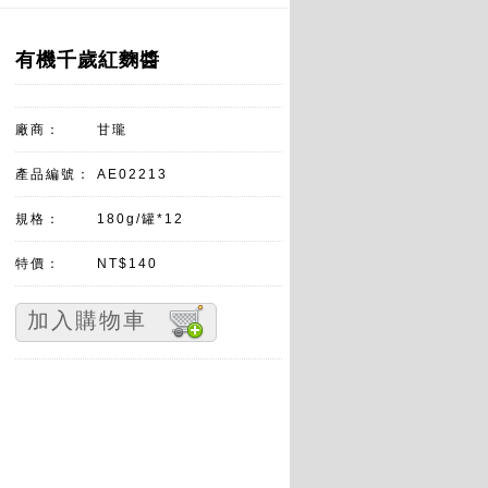
有機千歲紅麴醬
廠商：
甘瓏
產品編號：
AE02213
規格：
180g/罐*12
特價：
NT$140
加入購物車