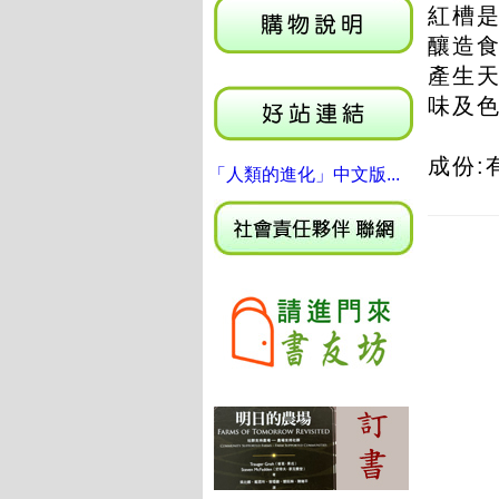
紅槽
釀造
產生
味及
成份:
「人類的進化」中文版...