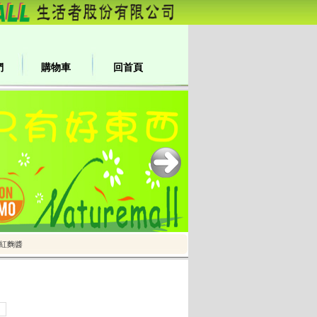
們
購物車
回首頁
紅麴醬