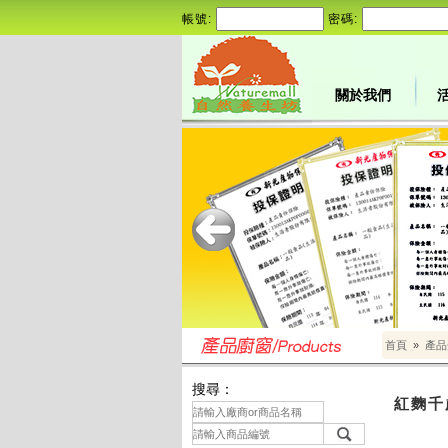
帳號:
密碼:
關於我們
首頁
»
產品
搜尋：
紅麴千