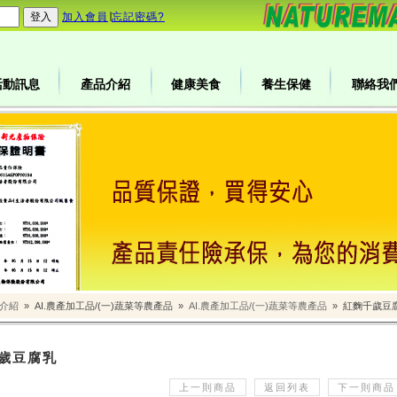
加入會員
∣
忘記密碼?
活動訊息
產品介紹
健康美食
養生保健
聯絡我
介紹
»
AI.農產加工品/(一)蔬菜等農產品
»
AI.農產加工品/(一)蔬菜等農產品
»
紅麴千歲豆
歲豆腐乳
上一則商品
返回列表
下一則商品