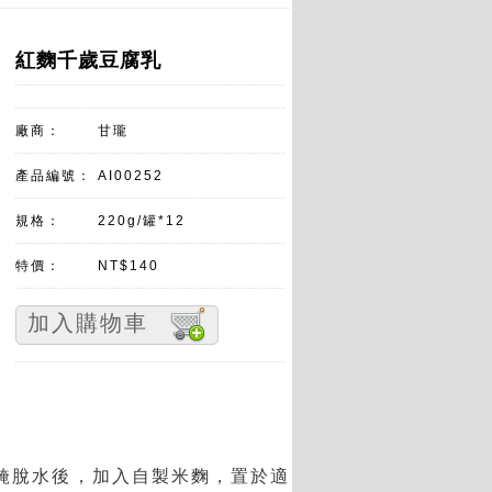
紅麴千歲豆腐乳
廠商：
甘瓏
產品編號：
AI00252
規格：
220g/罐*12
特價：
NT$140
加入購物車
醃脫水後，加入自製米麴，置於適