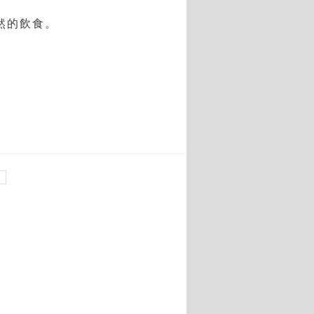
然的飲食。
可