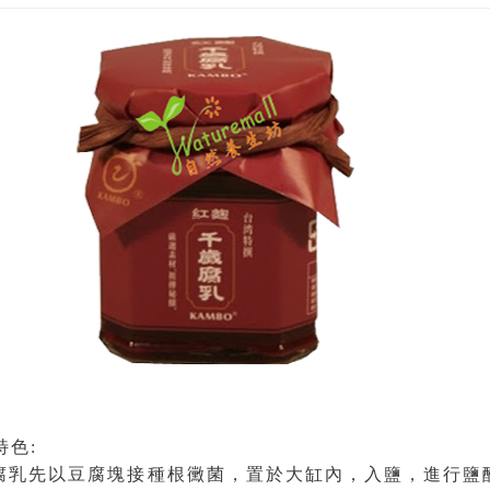
特色:
腐乳先以豆腐塊接種根黴菌，置於大缸內，入鹽，進行鹽