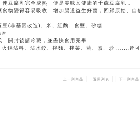
，使豆腐乳完全成熟，便是美味又健康的千歲豆腐乳 。
讓食物變得容易吸收，增加腸道益生好菌，回歸原始、自
黃豆(非基因改造)、米、紅麴、食鹽、砂糖
台灣
式：開封後請冷藏，並盡快食用完畢
火鍋沾料、沾水餃、拌麵、拌菜、蒸、煮、炒........皆
：
上一則商品
返回列表
下一則商品