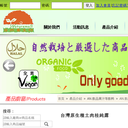
帳號:
密碼:
加入會員
∣
忘記密碼
關於我們
活動訊息
產品介紹
首頁
»
產品介紹
»
AN.飲品果汁等飲料
»
AN.
搜尋：
台灣原生種土肉桂純露