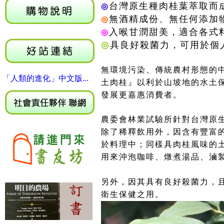
台灣原生種肉桂葉萃取而
◎
無酒精成份、無任何添加
◎
入喉甘潤甜美，適合各式
◎
◎
具良好殺菌力，可用於個
無環境污染、傳統農村形態的中
「人類的進化」中文版...
土肉桂』以利於山坡地的水土
發展更嘉惠消費者。
農委會林業試驗所針對台灣原
除了稀釋飲用外，因含有豐富
於料理中；同樣具肉桂風味的
用來沖泡咖啡、燉煮湯品、滷
另外，因其具有良好殺菌力，
衛生保健之用。